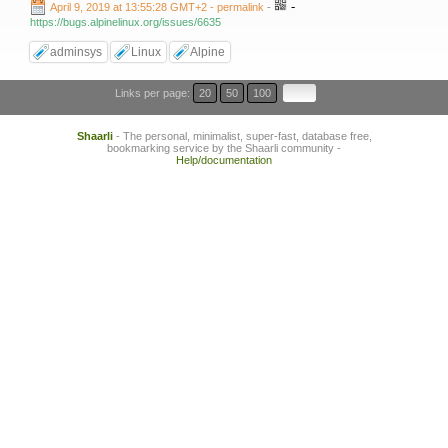
-
April 9, 2019 at 13:55:28 GMT+2
- permalink
-
https://bugs.alpinelinux.org/issues/6635
adminsys
Linux
Alpine
Links per page:
20
50
100
Shaarli
- The personal, minimalist, super-fast, database free,
bookmarking service by the Shaarli community -
Help/documentation