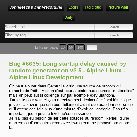
Johndescs's mini-recording
Login
Tag cloud
Picture wall
Daily
Type 1 or more characters for results.
Links per page:
20
50
100
Bug #6635: Long startup delay caused by
random generator on v3.5 - Alpine Linux -
Alpine Linux Development
On peut ajouter dans Qemu via virtio une source de random qui
remonte de l'hôte. A priori c'est pour accéder aux sources "matérielles"
mais on peut aussi coller ça sur par exemple /dev/urandom.
J'ai testé pour voir, et ça a effectivement débloqué le "problème" que
je vois, à savoir que ssh boot tellement avant que urandom soit setup
qu'il attend des fois plus d'une minute d'avoir de l'entropie. Pas très
important, juste pour le level up/connaissance.
Je n'ai pas eu besoin de lier cette sources au random "kernel" d'une
manière ou d'une autre genre avec hwrng comme proposé par-ci par-
là.