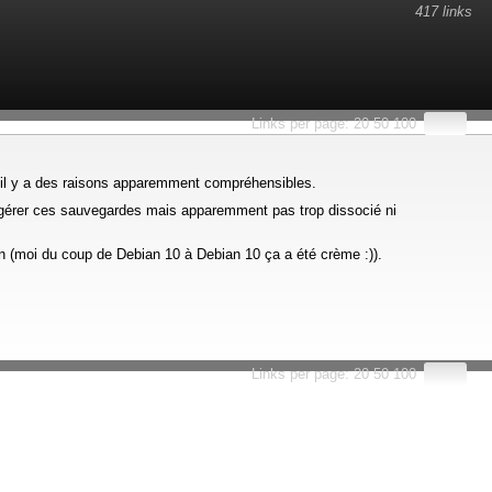
417 links
esults.
Links per page:
20
50
100
et il y a des raisons apparemment compréhensibles.
r gérer ces sauvegardes mais apparemment pas trop dissocié ni
bien (moi du coup de Debian 10 à Debian 10 ça a été crème :)).
Links per page:
20
50
100