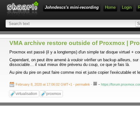
Johndescs's mini-recording
Home
Login
VMA archive restore outside of Proxmox | P
Proxmox est passé (il y a longtemps) d'un simple tar disque virtuel + c
Cependant, on peut être amené à vouloir vérifier un backup ailleurs, s
dissociable… il vaut mieux être prévenu du coup, ce que je fais là.
Au pire du pire on peut faire comme moi et juste copier l'exécutable et l
-
February 8, 2020 at 17:06:02 GMT+1
- permalink
-
https://forum.proxmox.co
virtualisation
proxmox