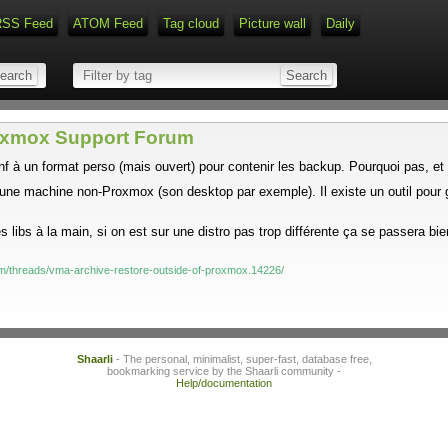
RSS Feed
ATOM Feed
Tag cloud
Picture wall
Daily
Type 1 or more characters for r
roxmox Support Forum
onf à un format perso (mais ouvert) pour contenir les backup. Pourquoi pas, 
ur une machine non-Proxmox (son desktop par exemple). Il existe un outil pou
es libs à la main, si on est sur une distro pas trop différente ça se passera 
m/threads/vma-archive-restore-outside-of-proxmox.14226/
Shaarli
- The personal, minimalist, super-fast, database free,
bookmarking service by the Shaarli community -
Help/documentation