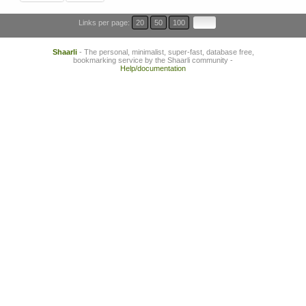
Links per page:
20
50
100
Shaarli
- The personal, minimalist, super-fast, database free,
bookmarking service by the Shaarli community -
Help/documentation