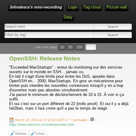
Johndescs's mini-recording
Login
Tag cloud
Picture wall
Daily
Type 1 or more characters for results.
Links per page:
20
50
100
OpenSSH: Release Notes
"Exceeded MaxStartups" : erreur du monitoring sur des services
ouverts sur le monde en SSH… jamais vu.
En fait il s'agit d'une limite pour éviter les DoS, ajoutée dans
OpenSSH en… 2000, MaxStartups. En gros un mécanisme pour
limiter puis interdire les nouvelles connexions lorsqu'il y en a trop
d'ouvertes mais pas abouties simultanément.
J'ai passé le minimum de déclenchement de 10 à 15. À voir si ça
suffit.
Et oui c'est sur un port différent de 22 (trolls proof). Et oui il y a déjà
fail2ban, mais il faut croire qu'il a pas le temps de réagir.
-
March 18, 2024 at 17:12:42 GMT+1 *
- permalink
-
https://www.openssh.com/releasenotes.html
réseau
Linux