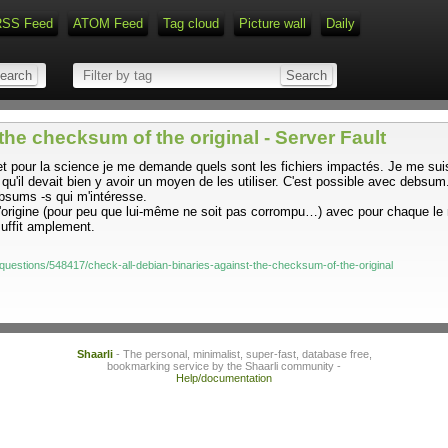
RSS Feed
ATOM Feed
Tag cloud
Picture wall
Daily
Type 1 or more characters for r
the checksum of the original - Server Fault
 et pour la science je me demande quels sont les fichiers impactés. Je me su
qu'il devait bien y avoir un moyen de les utiliser. C'est possible avec debsum
ebsums -s qui m'intéresse.
'origine (pour peu que lui-même ne soit pas corrompu…) avec pour chaque le 
suffit amplement.
/questions/548417/check-all-debian-binaries-against-the-checksum-of-the-original
Shaarli
- The personal, minimalist, super-fast, database free,
bookmarking service by the Shaarli community -
Help/documentation