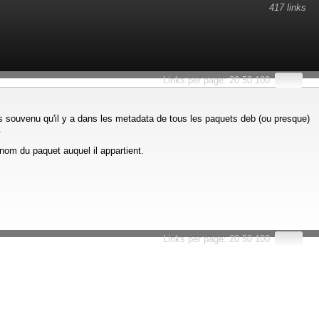
417 links
esults.
Links per page:
20
50
100
is souvenu qu'il y a dans les metadata de tous les paquets deb (ou presque)
.
nom du paquet auquel il appartient.
Links per page:
20
50
100