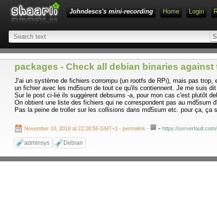
Johndescs's mini-recording
Home
Login
packages - Check all debian binaries against 
J'ai un système de fichiers corrompu (un rootfs de RPi), mais pas trop,
un fichier avec les md5sum de tout ce qu'ils contiennent. Je me suis dit 
Sur le post ci-lié ils suggèrent debsums -a, pour mon cas c'est plutôt d
On obtient une liste des fichiers qui ne correspondent pas au md5sum d
Pas la peine de troller sur les collisions dans md5sum etc. pour ça, ça 
-
November 10, 2019 at 22:28:56 GMT+1
- permalink
-
https://serverfault.com
adminsys
Debian