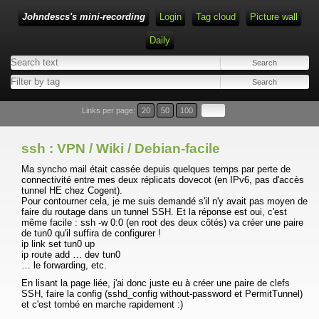
Johndescs's mini-recording
Login
Tag cloud
Picture wall
Daily
Type 1 or more characters for results.
Links per page:
20
50
100
ssh : VPN / Wiki / Debian-facile
Ma syncho mail était cassée depuis quelques temps par perte de
connectivité entre mes deux réplicats dovecot (en IPv6, pas d'accès
tunnel HE chez Cogent).
Pour contourner cela, je me suis demandé s'il n'y avait pas moyen de
faire du routage dans un tunnel SSH. Et la réponse est oui, c'est
même facile : ssh -w 0:0 (en root des deux côtés) va créer une paire
de tun0 qu'il suffira de configurer !
ip link set tun0 up
ip route add … dev tun0
… le forwarding, etc.
En lisant la page liée, j'ai donc juste eu à créer une paire de clefs
SSH, faire la config (sshd_config without-password et PermitTunnel)
et c'est tombé en marche rapidement :)