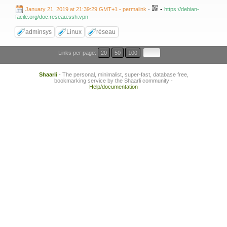
-
January 21, 2019 at 21:39:29 GMT+1
- permalink
-
https://debian-
facile.org/doc:reseau:ssh:vpn
adminsys
Linux
réseau
Links per page:
20
50
100
Shaarli
- The personal, minimalist, super-fast, database free,
bookmarking service by the Shaarli community -
Help/documentation